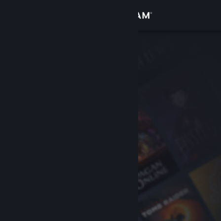
Iniciar sessão
Loja
Comunidade
Sobre
Apoio
Alterar idioma
Instala a app móvel do Steam
Ver versão para computadores