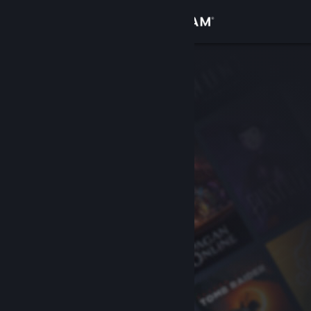
Iniciar sessão
Loja
Comunidade
Sobre
Apoio
Alterar idioma
Instala a app móvel do Steam
Ver versão para computadores