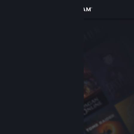
Iniciar sessão
Loja
Comunidade
Sobre
Apoio
Alterar idioma
Instala a app móvel do Steam
Ver versão para computadores