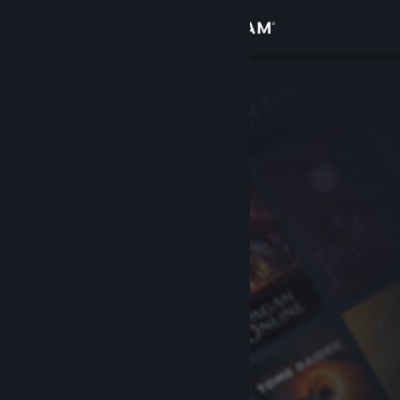
Iniciar sessão
Loja
Comunidade
Sobre
Apoio
Alterar idioma
Instala a app móvel do Steam
Ver versão para computadores