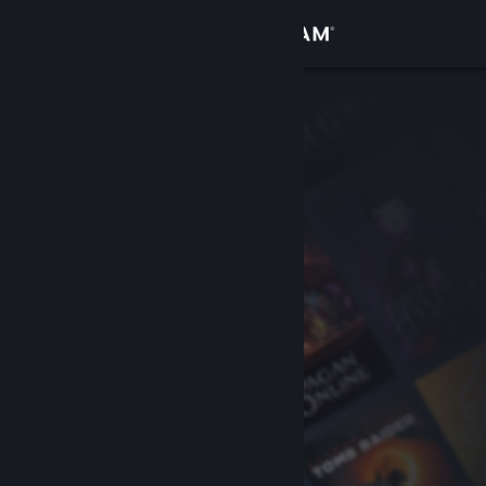
Iniciar sessão
Loja
Comunidade
Sobre
Apoio
Alterar idioma
Instala a app móvel do Steam
Ver versão para computadores