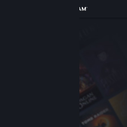
Iniciar sessão
Loja
Comunidade
Sobre
Apoio
Alterar idioma
Instala a app móvel do Steam
Ver versão para computadores