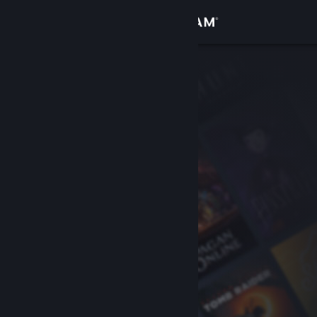
Iniciar sessão
Loja
Comunidade
Sobre
Apoio
Alterar idioma
Instala a app móvel do Steam
Ver versão para computadores