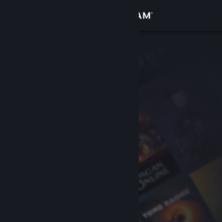
Iniciar sessão
Loja
Comunidade
Sobre
Apoio
Alterar idioma
Instala a app móvel do Steam
Ver versão para computadores