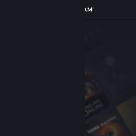
Iniciar sessão
Loja
Comunidade
Sobre
Apoio
Alterar idioma
Instala a app móvel do Steam
Ver versão para computadores