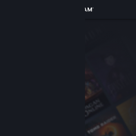
Iniciar sessão
Loja
Comunidade
Sobre
Apoio
Alterar idioma
Instala a app móvel do Steam
Ver versão para computadores