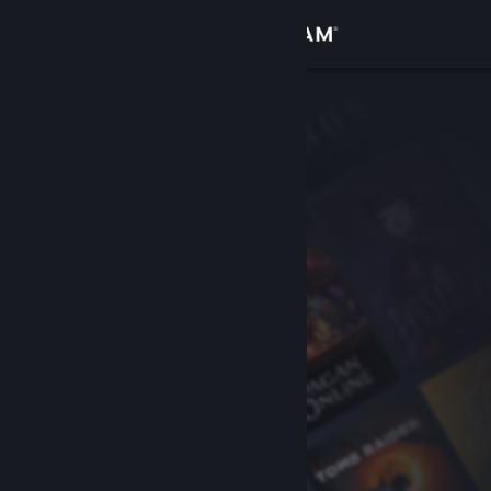
Iniciar sessão
Loja
Comunidade
Sobre
Apoio
Alterar idioma
Instala a app móvel do Steam
Ver versão para computadores