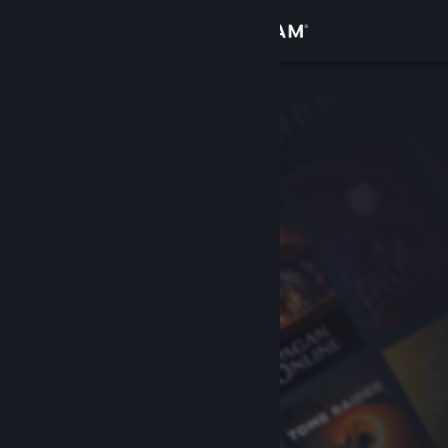
Iniciar sessão
Loja
Comunidade
Sobre
Apoio
Alterar idioma
Instala a app móvel do Steam
Ver versão para computadores