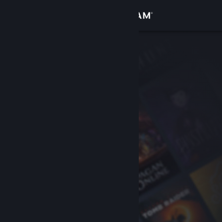
Iniciar sessão
Loja
Comunidade
Sobre
Apoio
Alterar idioma
Instala a app móvel do Steam
Ver versão para computadores