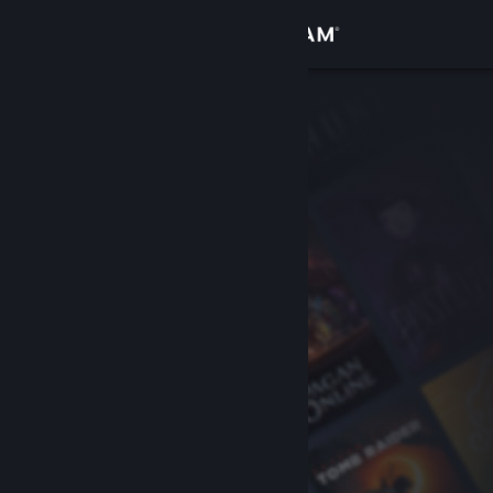
Iniciar sessão
Loja
Comunidade
Sobre
Apoio
Alterar idioma
Instala a app móvel do Steam
Ver versão para computadores