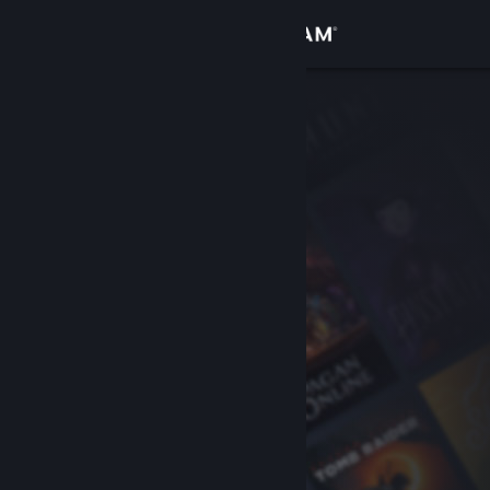
Iniciar sessão
Loja
Comunidade
Sobre
Apoio
Alterar idioma
Instala a app móvel do Steam
Ver versão para computadores