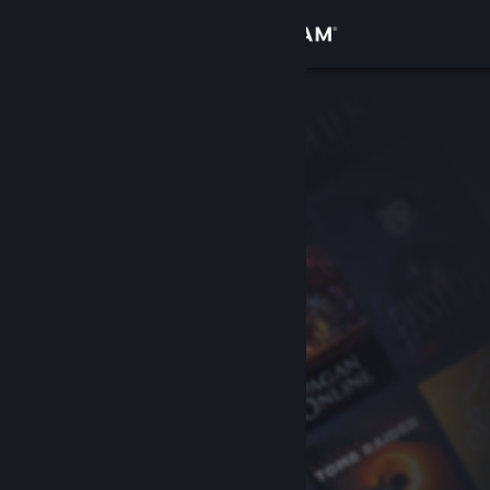
Iniciar sessão
Loja
Comunidade
Sobre
Apoio
Alterar idioma
Instala a app móvel do Steam
Ver versão para computadores