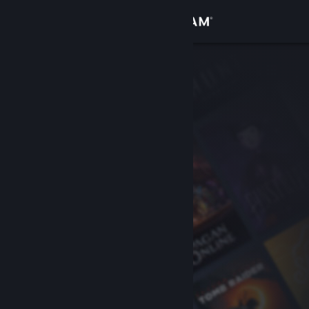
Iniciar sessão
Loja
Comunidade
Sobre
Apoio
Alterar idioma
Instala a app móvel do Steam
Ver versão para computadores