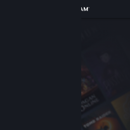
Iniciar sessão
Loja
Comunidade
Sobre
Apoio
Alterar idioma
Instala a app móvel do Steam
Ver versão para computadores