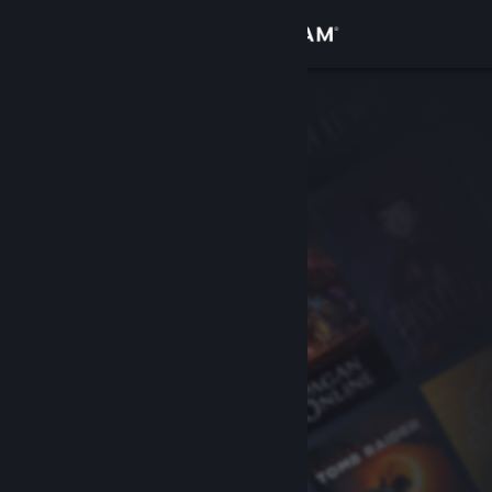
Iniciar sessão
Loja
Comunidade
Sobre
Apoio
Alterar idioma
Instala a app móvel do Steam
Ver versão para computadores