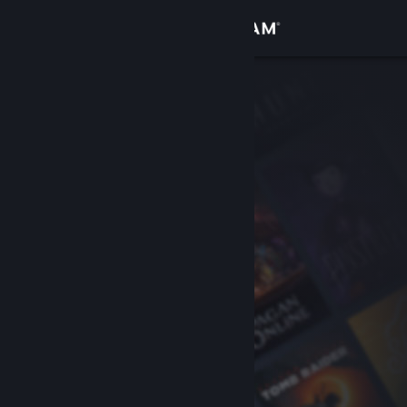
Iniciar sessão
Loja
Comunidade
Sobre
Apoio
Alterar idioma
Instala a app móvel do Steam
Ver versão para computadores