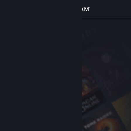
Iniciar sessão
Loja
Comunidade
Sobre
Apoio
Alterar idioma
Instala a app móvel do Steam
Ver versão para computadores