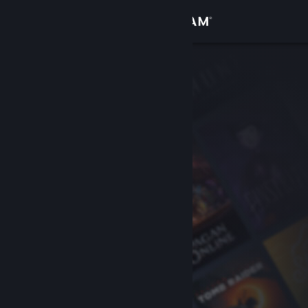
Iniciar sessão
Loja
Comunidade
Sobre
Apoio
Alterar idioma
Instala a app móvel do Steam
Ver versão para computadores