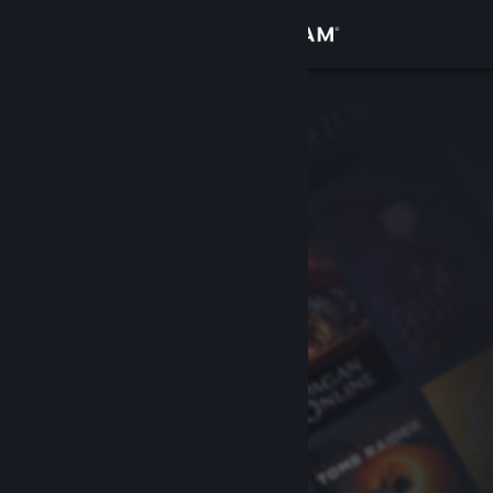
Iniciar sessão
Loja
Comunidade
Sobre
Apoio
Alterar idioma
Instala a app móvel do Steam
Ver versão para computadores