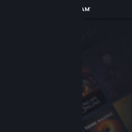
Iniciar sessão
Loja
Comunidade
Sobre
Apoio
Alterar idioma
Instala a app móvel do Steam
Ver versão para computadores