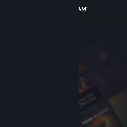
Iniciar sessão
Loja
Comunidade
Sobre
Apoio
Alterar idioma
Instala a app móvel do Steam
Ver versão para computadores