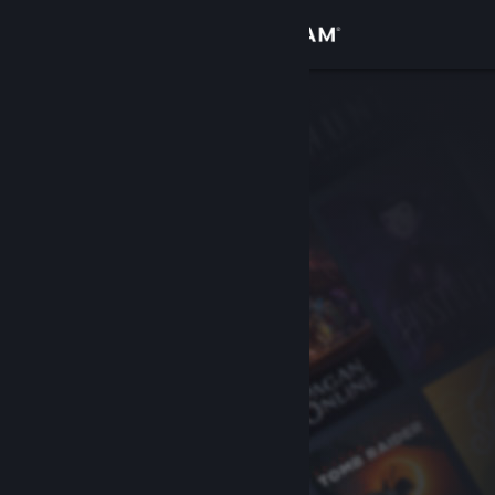
Iniciar sessão
Loja
Comunidade
Sobre
Apoio
Alterar idioma
Instala a app móvel do Steam
Ver versão para computadores