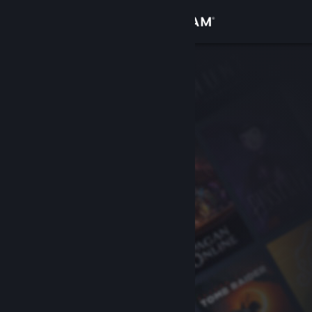
Iniciar sessão
Loja
Comunidade
Sobre
Apoio
Alterar idioma
Instala a app móvel do Steam
Ver versão para computadores