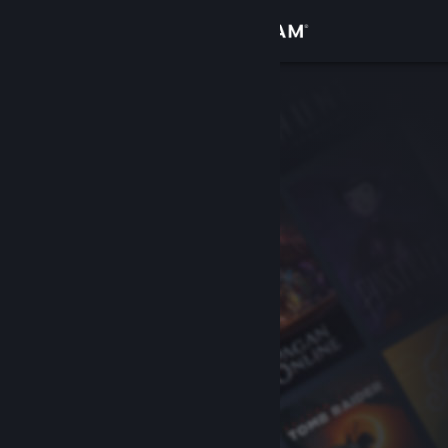
Iniciar sessão
Loja
Comunidade
Sobre
Apoio
Alterar idioma
Instala a app móvel do Steam
Ver versão para computadores