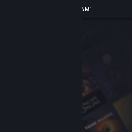
Iniciar sessão
Loja
Comunidade
Sobre
Apoio
Alterar idioma
Instala a app móvel do Steam
Ver versão para computadores