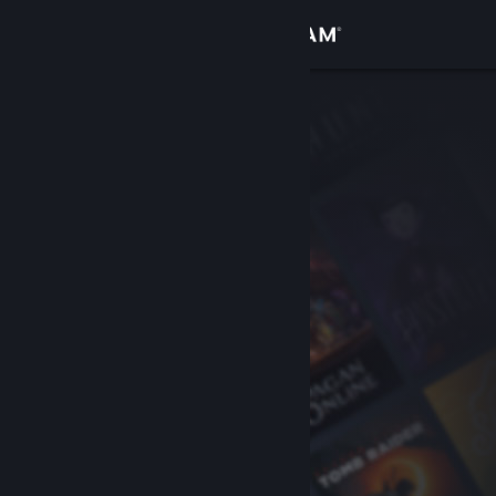
Iniciar sessão
Loja
Comunidade
Sobre
Apoio
Alterar idioma
Instala a app móvel do Steam
Ver versão para computadores