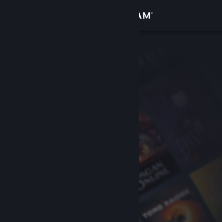
Iniciar sessão
Loja
Comunidade
Sobre
Apoio
Alterar idioma
Instala a app móvel do Steam
Ver versão para computadores