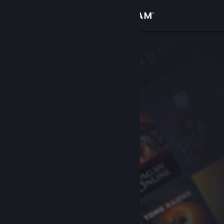
Iniciar sessão
Loja
Comunidade
Sobre
Apoio
Alterar idioma
Instala a app móvel do Steam
Ver versão para computadores