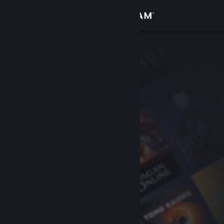
Iniciar sessão
Loja
Comunidade
Sobre
Apoio
Alterar idioma
Instala a app móvel do Steam
Ver versão para computadores