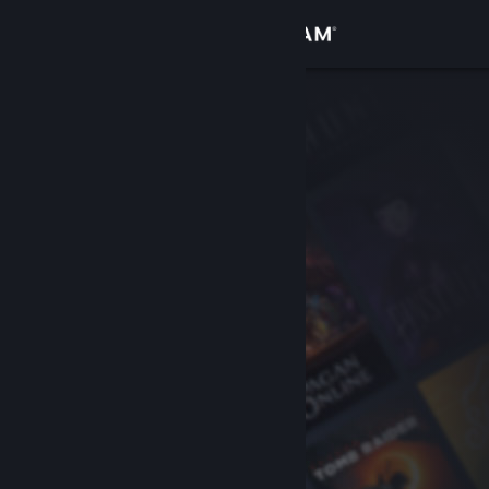
Iniciar sessão
Loja
Comunidade
Sobre
Apoio
Alterar idioma
Instala a app móvel do Steam
Ver versão para computadores