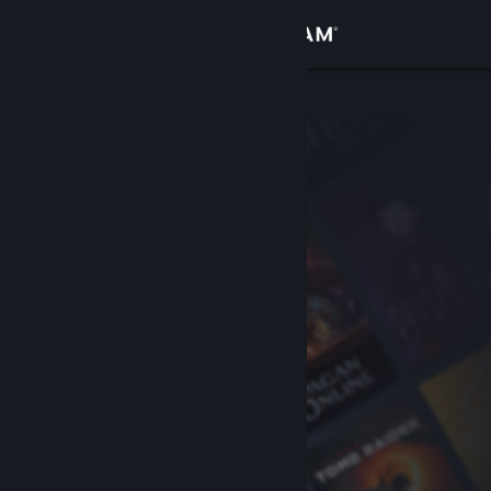
Iniciar sessão
Loja
Comunidade
Sobre
Apoio
Alterar idioma
Instala a app móvel do Steam
Ver versão para computadores