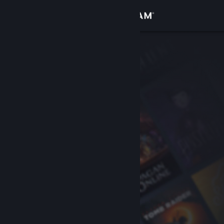
Iniciar sessão
Loja
Comunidade
Sobre
Apoio
Alterar idioma
Instala a app móvel do Steam
Ver versão para computadores