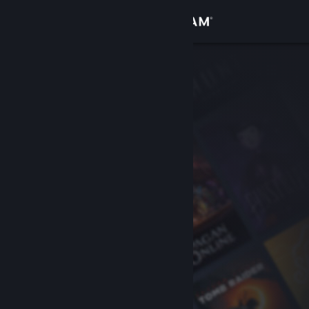
Iniciar sessão
Loja
Comunidade
Sobre
Apoio
Alterar idioma
Instala a app móvel do Steam
Ver versão para computadores