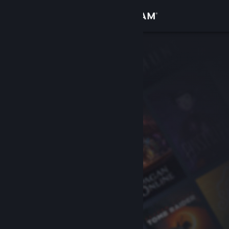
Iniciar sessão
Loja
Comunidade
Sobre
Apoio
Alterar idioma
Instala a app móvel do Steam
Ver versão para computadores