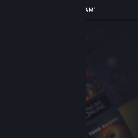
Iniciar sessão
Loja
Comunidade
Sobre
Apoio
Alterar idioma
Instala a app móvel do Steam
Ver versão para computadores