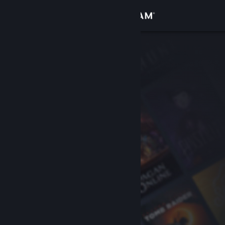
Iniciar sessão
Loja
Comunidade
Sobre
Apoio
Alterar idioma
Instala a app móvel do Steam
Ver versão para computadores