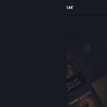
Iniciar sessão
Loja
Comunidade
Sobre
Apoio
Alterar idioma
Instala a app móvel do Steam
Ver versão para computadores