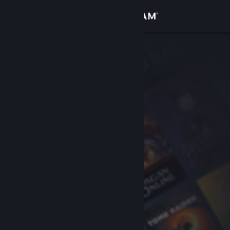
Iniciar sessão
Loja
Comunidade
Sobre
Apoio
Alterar idioma
Instala a app móvel do Steam
Ver versão para computadores