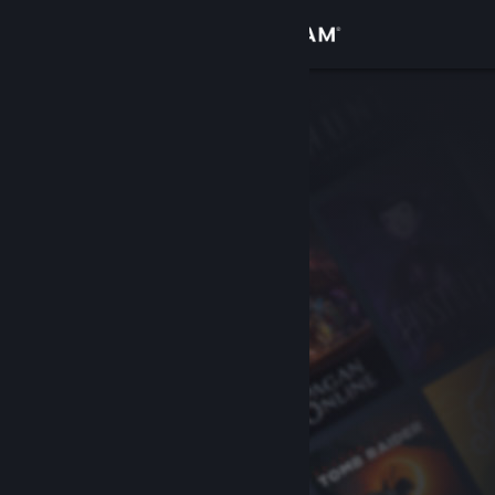
Iniciar sessão
Loja
Comunidade
Sobre
Apoio
Alterar idioma
Instala a app móvel do Steam
Ver versão para computadores