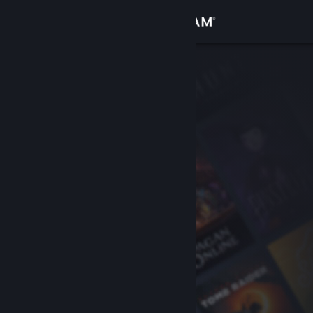
Iniciar sessão
Loja
Comunidade
Sobre
Apoio
Alterar idioma
Instala a app móvel do Steam
Ver versão para computadores