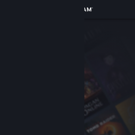
Iniciar sessão
Loja
Comunidade
Sobre
Apoio
Alterar idioma
Instala a app móvel do Steam
Ver versão para computadores