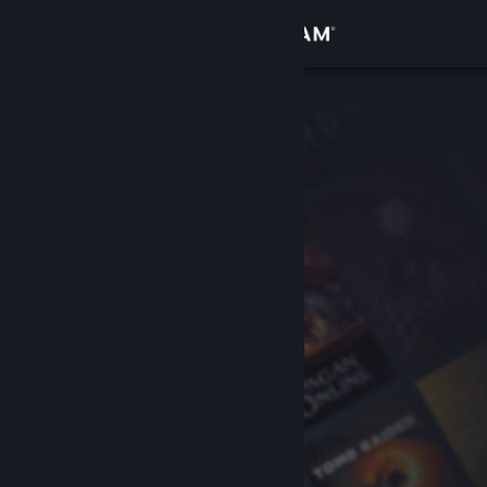
Iniciar sessão
Loja
Comunidade
Sobre
Apoio
Alterar idioma
Instala a app móvel do Steam
Ver versão para computadores