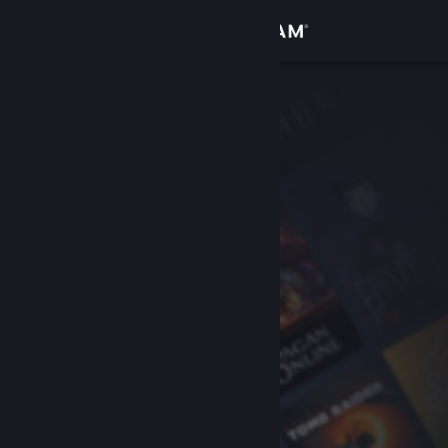
Iniciar sessão
Loja
Comunidade
Sobre
Apoio
Alterar idioma
Instala a app móvel do Steam
Ver versão para computadores