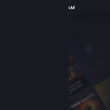
Iniciar sessão
Loja
Comunidade
Sobre
Apoio
Alterar idioma
Instala a app móvel do Steam
Ver versão para computadores