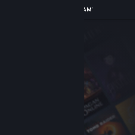
Iniciar sessão
Loja
Comunidade
Sobre
Apoio
Alterar idioma
Instala a app móvel do Steam
Ver versão para computadores