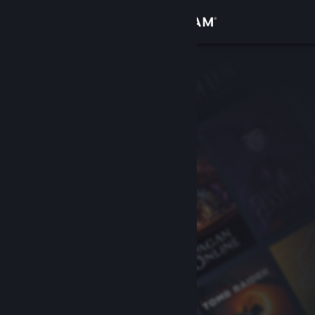
Iniciar sessão
Loja
Comunidade
Sobre
Apoio
Alterar idioma
Instala a app móvel do Steam
Ver versão para computadores